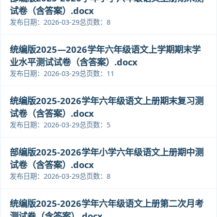
试卷（含答案）.docx
发布日期：2026-03-29
总页数：8
统编版2025—2026学年六年级语文上学期期末学
业水平测试试卷（含答案）.docx
发布日期：2026-03-29
总页数：11
统编版2025-2026学年六年级语文上册期末复习测
试卷（含答案）.docx
发布日期：2026-03-29
总页数：5
部编版2025-2026学年小学六年级语文上册期中测
试卷（含答案）.docx
发布日期：2026-03-29
总页数：8
统编版2025-2026学年六年级语文上册第二次月考
测试卷（含答案）.docx